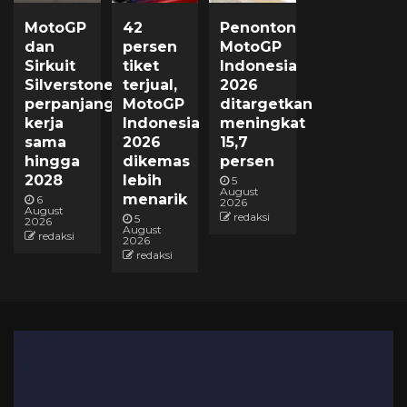
MotoGP
42
Penonton
dan
persen
MotoGP
Sirkuit
tiket
Indonesia
Silverstone
terjual,
2026
perpanjang
MotoGP
ditargetkan
kerja
Indonesia
meningkat
sama
2026
15,7
hingga
dikemas
persen
2028
lebih
5
August
menarik
6
2026
August
redaksi
5
2026
August
redaksi
2026
redaksi