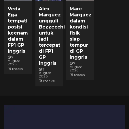
Veda
Alex
Marc
Ega
Marquez
Marquez
tempati
ungguli
dalam
posisi
Bezzecchi
kondisi
keenam
untuk
fisik
dalam
jadi
siap
FP1 GP
tercepat
tempur
Inggris
di FP1
di GP
GP
Inggris
7
August
Inggris
7
2026
August
redaksi
7
2026
August
redaksi
2026
redaksi