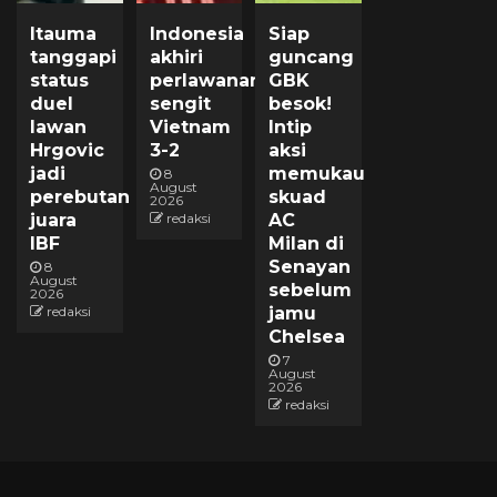
Itauma
Indonesia
Siap
tanggapi
akhiri
guncang
status
perlawanan
GBK
duel
sengit
besok!
lawan
Vietnam
Intip
Hrgovic
3-2
aksi
jadi
memukau
8
August
perebutan
skuad
2026
juara
redaksi
AC
IBF
Milan di
Senayan
8
August
sebelum
2026
redaksi
jamu
Chelsea
7
August
2026
redaksi