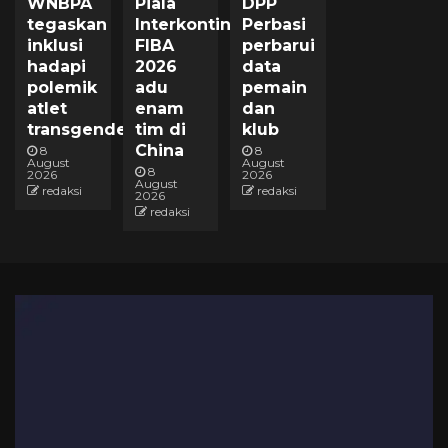
WNBPA
Piala
DPP
tegaskan
Interkontinental
Perbasi
inklusi
FIBA
perbarui
hadapi
2026
data
polemik
adu
pemain
atlet
enam
dan
transgender
tim di
klub
China
8
8
August
August
8
2026
2026
August
redaksi
redaksi
2026
redaksi