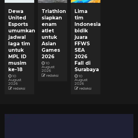
Dewa
Triathlon
Lima
United
siapkan
tim
Esports
enam
Indonesia
umumkan
atlet
bidik
jadwal
untuk
juara
laga tim
Asian
FFWS
untuk
Games
SEA
MPL ID
2026
2026
musim
Fall di
10
August
ke-18
Surabaya
2026
redaksi
10
10
August
August
2026
2026
redaksi
redaksi