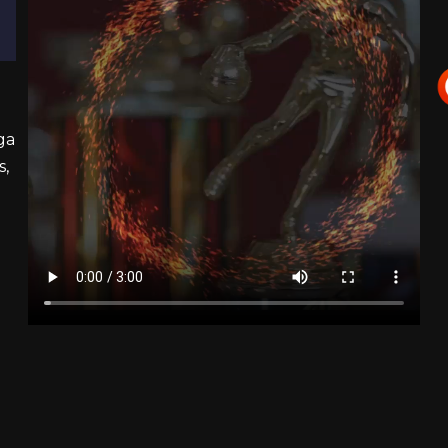
ga
s,