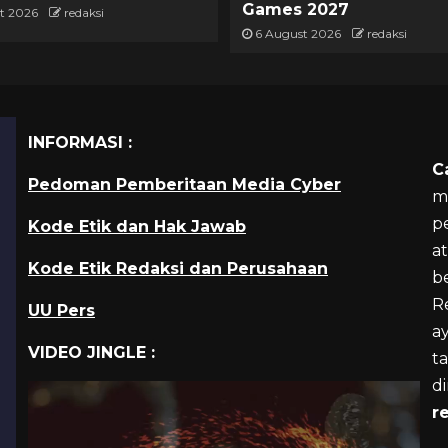
Games 2027
t 2026
redaksi
6 August 2026
redaksi
INFORMASI :
C
Pedoman Pemberitaan Media Cyber
m
p
Kode Etik dan Hak Jawab
a
Kode Etik Redaksi dan Perusahaan
b
R
UU Pers
a
VIDEO JINGLE :
ta
d
r