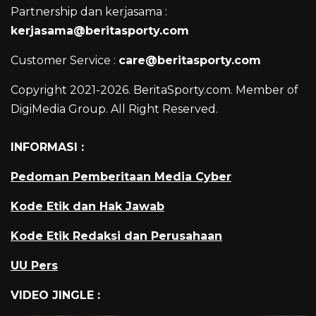
Partnership dan kerjasama :
kerjasama@beritasporty.com
Customer Service :
care@beritasporty.com
Copyright 2021-2026. BeritaSporty.com. Member of
DigiMedia Group. All Right Reserved.
INFORMASI :
Pedoman Pemberitaan Media Cyber
Kode Etik dan Hak Jawab
Kode Etik Redaksi dan Perusahaan
UU Pers
VIDEO JINGLE :