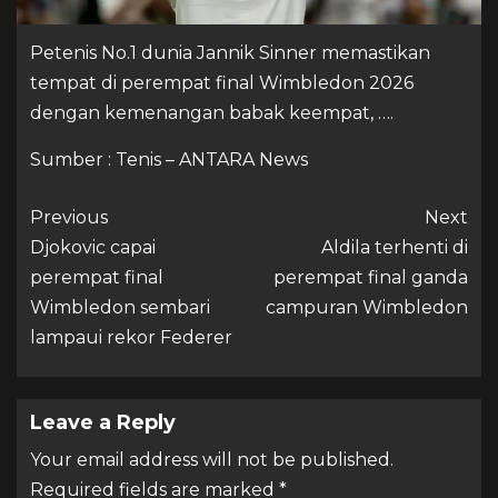
Petenis No.1 dunia Jannik Sinner memastikan
tempat di perempat final Wimbledon 2026
dengan kemenangan babak keempat, ….
Sumber : Tenis – ANTARA News
Previous
Next
Djokovic capai
Aldila terhenti di
perempat final
perempat final ganda
Wimbledon sembari
campuran Wimbledon
lampaui rekor Federer
Leave a Reply
Your email address will not be published.
Required fields are marked
*