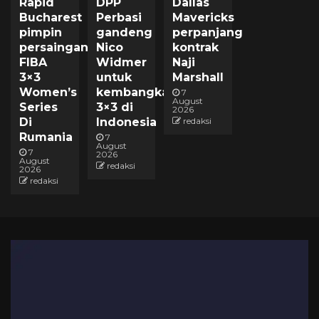
Rapid
DPP
Dallas
Bucharest
Perbasi
Mavericks
pimpin
gandeng
perpanjang
persaingan
Nico
kontrak
FIBA
Widmer
Naji
3×3
untuk
Marshall
Women’s
kembangkan
7
August
Series
3×3 di
2026
Di
Indonesia
redaksi
Rumania
7
August
7
2026
August
redaksi
2026
redaksi