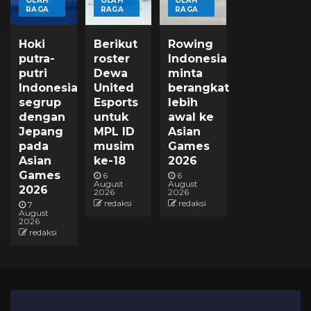
OLAH
OLAH
OLAH
RAGA
RAGA
RAGA
Hoki
Berikut
Rowing
putra-
roster
Indonesia
putri
Dewa
minta
Indonesia
United
berangkat
segrup
Esports
lebih
dengan
untuk
awal ke
Jepang
MPL ID
Asian
pada
musim
Games
Asian
ke-18
2026
Games
6
6
August
August
2026
2026
2026
redaksi
redaksi
7
August
2026
redaksi