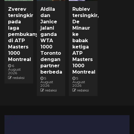
Zverev
Aldila
Rublev
tersingkir
dan
tersingkir,
pada
Janice
De
laga
jalani
Minaur
pembukanya
ganda
ke
di ATP
WTA
babak
Masters
1000
ketiga
1000
Toronto
ATP
Montreal
dengan
Masters
partner
1000
6
August
berbeda
Montreal
2026
redaksi
5
5
August
August
2026
2026
redaksi
redaksi