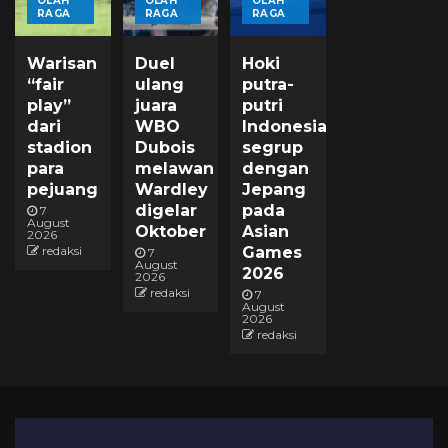
OLAH
OLAH
OLAH
RAGA
RAGA
RAGA
Warisan
Duel
Hoki
“fair
ulang
putra-
play”
juara
putri
dari
WBO
Indonesia
stadion
Dubois
segrup
para
melawan
dengan
pejuang
Wardley
Jepang
digelar
pada
7
August
Oktober
Asian
2026
redaksi
Games
7
August
2026
2026
redaksi
7
August
2026
redaksi