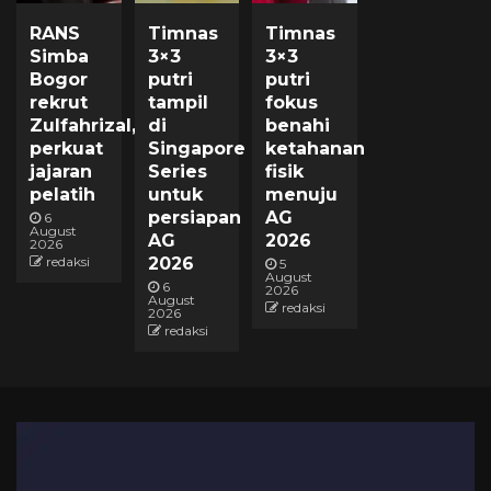
RANS
Timnas
Timnas
Simba
3×3
3×3
Bogor
putri
putri
rekrut
tampil
fokus
Zulfahrizal,
di
benahi
perkuat
Singapore
ketahanan
jajaran
Series
fisik
pelatih
untuk
menuju
persiapan
AG
6
August
AG
2026
2026
redaksi
2026
5
August
6
2026
August
redaksi
2026
redaksi