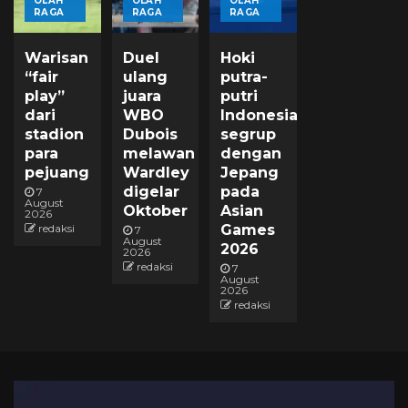
OLAH
OLAH
OLAH
RAGA
RAGA
RAGA
Warisan
Duel
Hoki
“fair
ulang
putra-
play”
juara
putri
dari
WBO
Indonesia
stadion
Dubois
segrup
para
melawan
dengan
pejuang
Wardley
Jepang
digelar
pada
7
August
Oktober
Asian
2026
redaksi
Games
7
August
2026
2026
redaksi
7
August
2026
redaksi