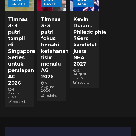
BOLA
BOLA
BOLA
BASKET
BASKET
BASKET
Timnas
Timnas
Kevin
3×3
3×3
Durant:
putri
putri
Philadelphia
tampil
fokus
76ers
di
benahi
kandidat
Singapore
ketahanan
juara
Series
fisik
NBA
untuk
menuju
2027
persiapan
AG
2
August
AG
2026
2026
2026
redaksi
5
August
6
2026
August
redaksi
2026
redaksi