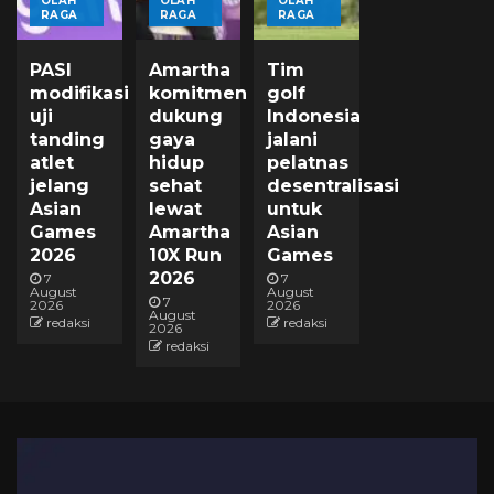
OLAH
OLAH
OLAH
RAGA
RAGA
RAGA
PASI
Amartha
Tim
modifikasi
komitmen
golf
uji
dukung
Indonesia
tanding
gaya
jalani
atlet
hidup
pelatnas
jelang
sehat
desentralisasi
Asian
lewat
untuk
Games
Amartha
Asian
2026
10X Run
Games
2026
7
7
August
August
7
2026
2026
August
redaksi
redaksi
2026
redaksi