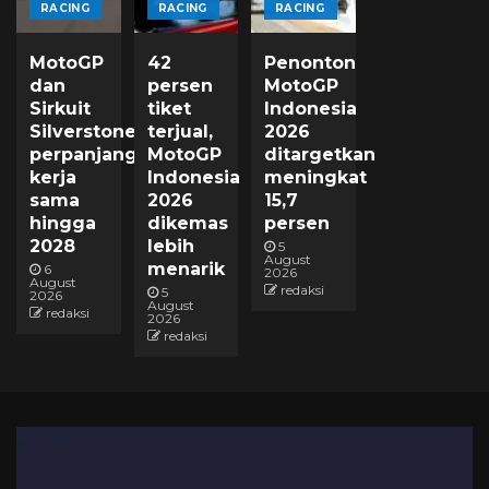
RACING
RACING
RACING
MotoGP
42
Penonton
dan
persen
MotoGP
Sirkuit
tiket
Indonesia
Silverstone
terjual,
2026
perpanjang
MotoGP
ditargetkan
kerja
Indonesia
meningkat
sama
2026
15,7
hingga
dikemas
persen
2028
lebih
5
August
menarik
6
2026
August
redaksi
5
2026
August
redaksi
2026
redaksi