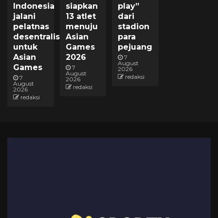
Indonesia
siapkan
play”
jalani
13 atlet
dari
pelatnas
menuju
stadion
desentralisasi
Asian
para
untuk
Games
pejuang
Asian
2026
7
August
Games
7
2026
August
redaksi
7
2026
August
redaksi
2026
redaksi