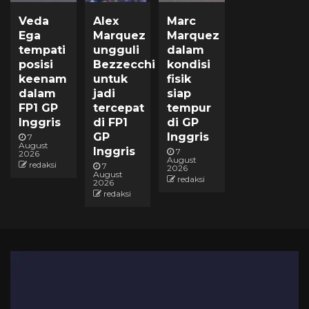
Veda
Alex
Marc
Ega
Marquez
Marquez
tempati
ungguli
dalam
posisi
Bezzecchi
kondisi
keenam
untuk
fisik
dalam
jadi
siap
FP1 GP
tercepat
tempur
Inggris
di FP1
di GP
GP
Inggris
7
August
Inggris
7
2026
August
redaksi
7
2026
August
redaksi
2026
redaksi