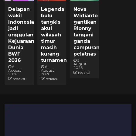
Delapan
Legenda
Nova
wakil
bulu
Widianto
Indonesia
tangkis
gantikan
jadi
akui
Rionny
unggulan
wilayah
tangani
Kejuaraan
timur
ganda
Dunia
masih
campuran
BWF
kurang
pelatnas
2026
turnamen
5
August
6
6
2026
August
August
redaksi
2026
2026
redaksi
redaksi