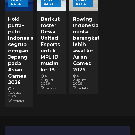
OLAH
OLAH
OLAH
RAGA
RAGA
RAGA
Hoki
Berikut
Rowing
putra-
roster
Indonesia
putri
Dewa
minta
Indonesia
United
berangkat
segrup
Esports
lebih
dengan
untuk
awal ke
Jepang
MPL ID
Asian
pada
musim
Games
Asian
ke-18
2026
Games
6
6
August
August
2026
2026
2026
redaksi
redaksi
7
August
2026
redaksi