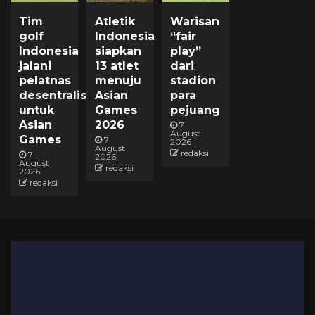
Tim
Atletik
Warisan
golf
Indonesia
“fair
Indonesia
siapkan
play”
jalani
13 atlet
dari
pelatnas
menuju
stadion
desentralisasi
Asian
para
untuk
Games
pejuang
Asian
2026
7
August
Games
7
2026
August
redaksi
7
2026
August
redaksi
2026
redaksi