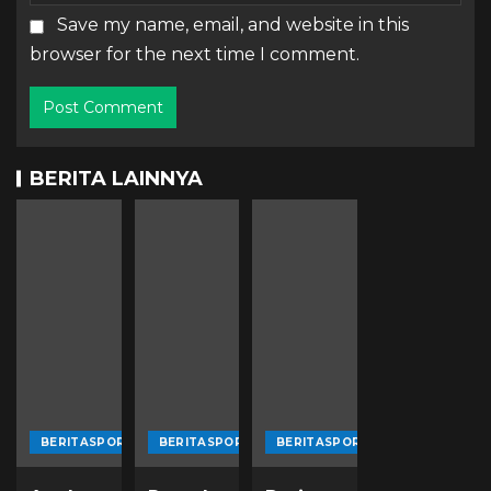
Save my name, email, and website in this
browser for the next time I comment.
BERITA LAINNYA
BERITASPORTY.COM
BERITASPORTY.COM
BERITASPORTY.COM