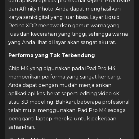
dan aplikasi-aplikasi profesional seperti Procreate
dan Affinity Photo, Anda dapat menghasilkan
karya seni digital yang luar biasa. Layar Liquid
Retina XDR menawarkan gamut warna yang
luas dan kecerahan yang tinggi, sehingga warna
yang Anda lihat di layar akan sangat akurat.
Performa yang Tak Terbendung
Chip M4 yang digunakan pada iPad Pro M4
memberikan performa yang sangat kencang.
Anda dapat dengan mudah menjalankan
aplikasi-aplikasi berat seperti editing video 4K
atau 3D modeling. Bahkan, beberapa profesional
telah mulai menggunakan iPad Pro M4 sebagai
pengganti laptop mereka untuk pekerjaan
sehari-hari.