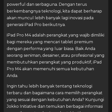
powerful dan serbaguna. Dengan terus
berkembangnya teknologi, kita dapat berharap
akan muncul lebih banyak lagi inovasi pada
generasi iPad Pro berikutnya.
iPad Pro M4 adalah perangkat yang wajib dimiliki
bagi mereka yang mencari tablet premium
dengan performa yang luar biasa. Baik Anda
seorang seniman, desainer, atau profesional yang
membutuhkan perangkat yang produktif, iPad
Pro M4 akan memenuhi semua kebutuhan
Anda.
Ingin tahu lebih banyak tentang teknologi
terbaru dan bagaimana cara memilih perangkat
yang sesuai dengan kebutuhan Anda? Kunjungi
Jokko Initiative dan temukan berbagai informasi