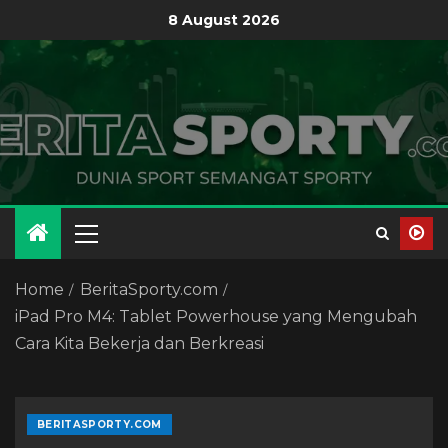
8 August 2026
Home
BeritaSporty.com
iPad Pro M4: Tablet Powerhouse yang Mengubah
Cara Kita Bekerja dan Berkreasi
BERITASPORTY.COM