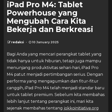
iPad Pro M4: Tablet
Powerhouse yang
Mengubah Cara Kita
Bekerja dan Berkreasi
redaksi
10 January 2025
Bagi Anda yang mencari perangkat tablet yang
tidak hanya untuk hiburan, tetapi juga mampu
menunjang produktivitas sehari-hari, iPad Pro
M4 patut menjadi pertimbangan serius. Dengan
performa yang mengagumkan dan fitur-fitur
canggih, iPad Pro M4 telah menjadi standar baru
untuk tablet premium. Sebelum kita membahas
lebih lanjut tentang perangkat ini, mari kita
sejenak membahas tentang
jokkoinitiative.org