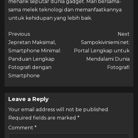
menarik seputar dunia gadget. Mari bersama-
sama melek teknologi dan memanfaatkannya
untuk kehidupan yang lebih baik.
Previous
Next
Jepretan Maksimal,
Sampokiviniemi.net:
Smartphone Minimal:
Portal Lengkap untuk
Panduan Lengkap
Mendalami Dunia
Fotografi dengan
Fotografi
Smartphone
Leave a Reply
Your email address will not be published.
Required fields are marked
*
Comment
*