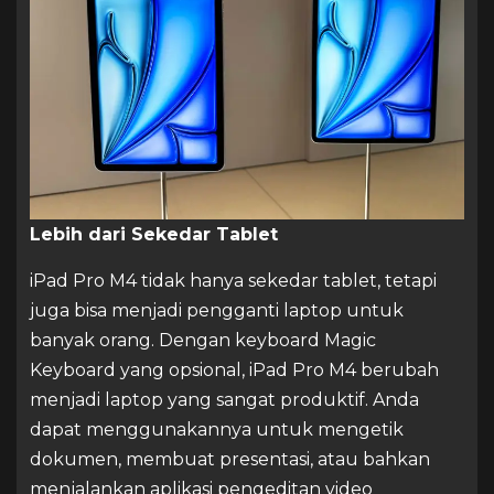
Lebih dari Sekedar Tablet
iPad Pro M4 tidak hanya sekedar tablet, tetapi
juga bisa menjadi pengganti laptop untuk
banyak orang. Dengan keyboard Magic
Keyboard yang opsional, iPad Pro M4 berubah
menjadi laptop yang sangat produktif. Anda
dapat menggunakannya untuk mengetik
dokumen, membuat presentasi, atau bahkan
menjalankan aplikasi pengeditan video