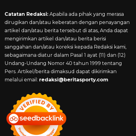
Catatan Redaksi:
Apabila ada pihak yang merasa
dirugikan dan/atau keberatan dengan penayangan
artikel dan/atau berita tersebut di atas, Anda dapat
mengirimkan artikel dan/atau berita berisi
sanggahan dan/atau koreksi kepada Redaksi kami,
sebagaimana diatur dalam Pasal 1 ayat (11) dan (12)
Undang-Undang Nomor 40 tahun 1999 tentang
Pers. Artikel/berita dimaksud dapat dikirimkan
melalui email:
redaksi@beritasporty.com