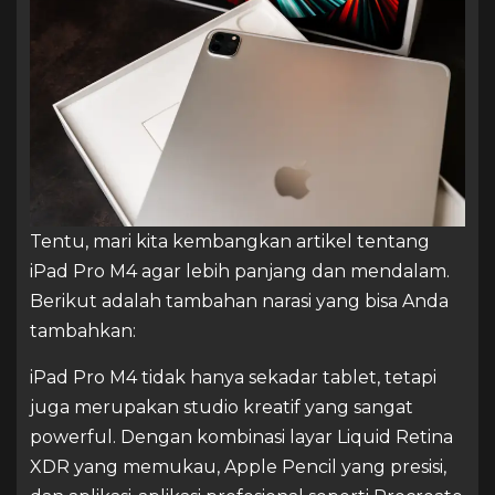
Tentu, mari kita kembangkan artikel tentang
iPad Pro M4 agar lebih panjang dan mendalam.
Berikut adalah tambahan narasi yang bisa Anda
tambahkan:
iPad Pro M4 tidak hanya sekadar tablet, tetapi
juga merupakan studio kreatif yang sangat
powerful. Dengan kombinasi layar Liquid Retina
XDR yang memukau, Apple Pencil yang presisi,