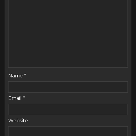
Name
*
Email
*
Website