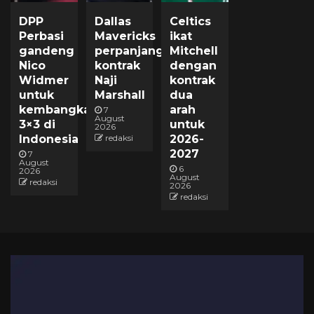
DPP
Dallas
Celtics
Perbasi
Mavericks
ikat
gandeng
perpanjang
Mitchell
Nico
kontrak
dengan
Widmer
Naji
kontrak
untuk
Marshall
dua
kembangkan
arah
7
August
3×3 di
untuk
2026
Indonesia
redaksi
2026-
2027
7
August
6
2026
August
redaksi
2026
redaksi