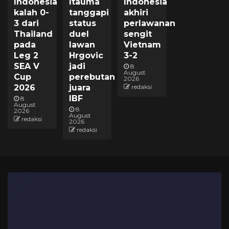
Indonesia
Itauma
Indonesia
kalah 0-
tanggapi
akhiri
3 dari
status
perlawanan
Thailand
duel
sengit
pada
lawan
Vietnam
Leg 2
Hrgovic
3-2
SEA V
jadi
8
August
Cup
perebutan
2026
2026
juara
redaksi
IBF
8
August
8
2026
August
redaksi
2026
redaksi