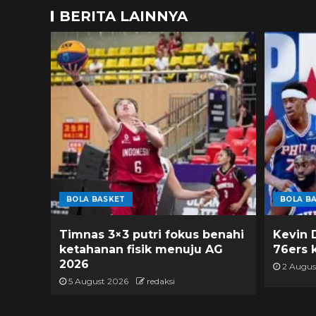
BERITA LAINNYA
BOLA BASKET
BOLA B
Timnas 3×3 putri fokus benahi
Kevin 
ketahanan fisik menuju AG
76ers 
2026
2 Augus
5 August 2026
redaksi