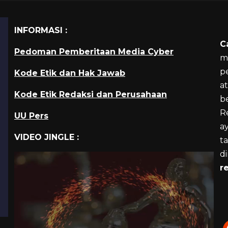
INFORMASI :
C
Pedoman Pemberitaan Media Cyber
m
p
Kode Etik dan Hak Jawab
a
Kode Etik Redaksi dan Perusahaan
b
R
UU Pers
a
VIDEO JINGLE :
ta
d
r