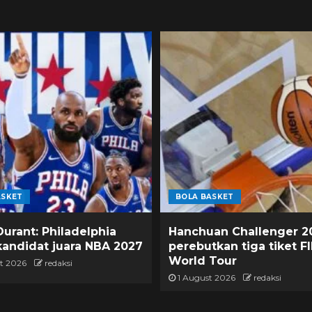
ASKET
BOLA BASKET
Durant: Philadelphia
Hanchuan Challenger 2
kandidat juara NBA 2027
perebutkan tiga tiket F
World Tour
t 2026
redaksi
1 August 2026
redaksi