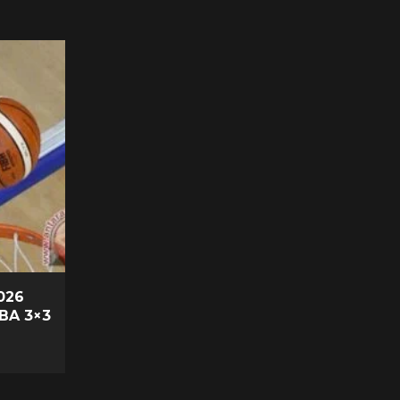
026
IBA 3×3