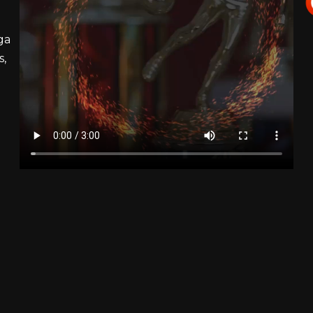
ga
s,