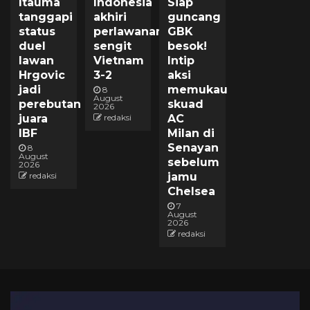
Itauma
Indonesia
Siap
tanggapi
akhiri
guncang
status
perlawanan
GBK
duel
sengit
besok!
lawan
Vietnam
Intip
Hrgovic
3-2
aksi
jadi
memukau
8
August
perebutan
skuad
2026
juara
redaksi
AC
IBF
Milan di
Senayan
8
August
sebelum
2026
redaksi
jamu
Chelsea
7
August
2026
redaksi