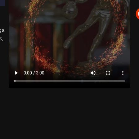
ga
s,