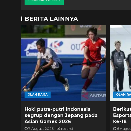
BERITA LAINNYA
OLAH RAGA
OLAH R
Hoki putra-putri Indonesia
Beriku
segrup dengan Jepang pada
Esport
Asian Games 2026
ke-18
7 August 2026
redaksi
6 Augus