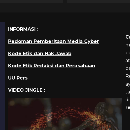
INFORMASI :
C
Pedoman Pemberitaan Media Cyber
m
p
Kode Etik dan Hak Jawab
a
Kode Etik Redaksi dan Perusahaan
b
R
UU Pers
a
VIDEO JINGLE :
ta
d
r