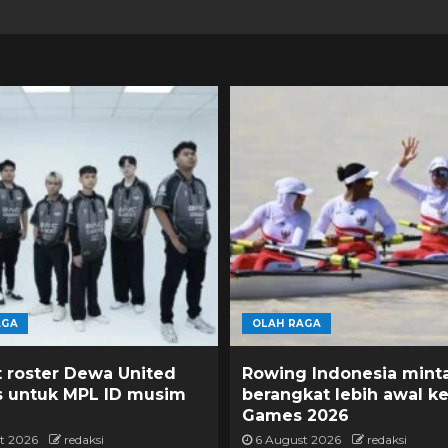
AGA
OLAH RAGA
t roster Dewa United
Rowing Indonesia mint
s untuk MPL ID musim
berangkat lebih awal ke
Games 2026
t 2026
redaksi
6 August 2026
redaksi