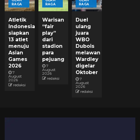
OLAH
OLAH
OLAH
RAGA
RAGA
RAGA
Atletik
Warisan
Duel
Indonesia
“fair
ulang
siapkan
play”
juara
13 atlet
dari
WBO
menuju
stadion
Dubois
Asian
para
melawan
Games
pejuang
Wardley
2026
digelar
7
August
Oktober
7
2026
August
redaksi
7
2026
August
redaksi
2026
redaksi