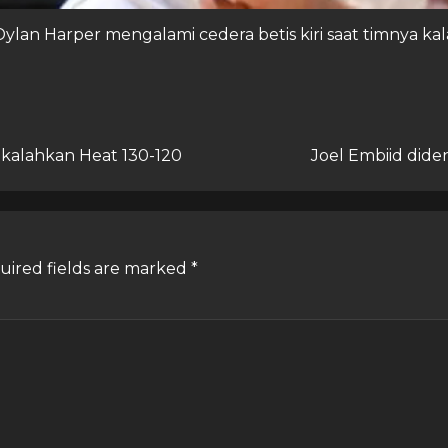
ylan Harper mengalami cedera betis kiri saat timnya kal
 kalahkan Heat 130-120
Joel Embiid dide
uired fields are marked
*