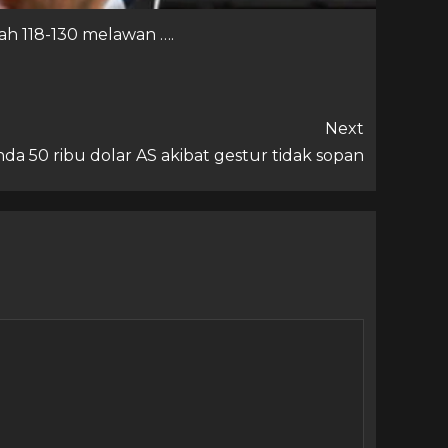
ah 118-130 melawan ….
Next
nda 50 ribu dolar AS akibat gestur tidak sopan