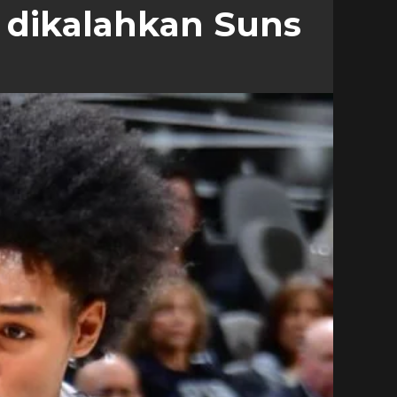
s dikalahkan Suns