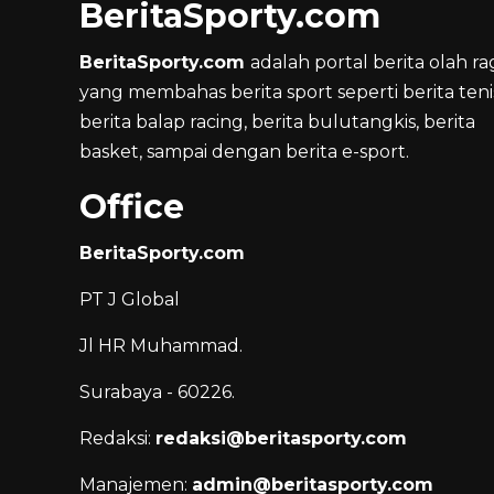
BeritaSporty.com
BeritaSporty.com
adalah portal berita olah ra
yang membahas berita sport seperti berita teni
berita balap racing, berita bulutangkis, berita
basket, sampai dengan berita e-sport.
Office
BeritaSporty.com
PT J Global
Jl HR Muhammad.
Surabaya - 60226.
Redaksi:
redaksi@beritasporty.com
Manajemen:
admin@beritasporty.com