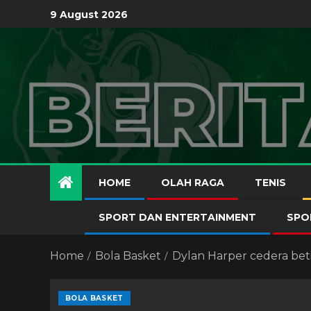
9 August 2026
HOME
OLAH RAGA
TENIS
SPORT DAN ENTERTAINMENT
SPO
Home
Bola Basket
Dylan Harper cedera beti
BOLA BASKET