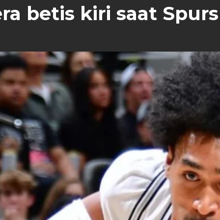
a betis kiri saat Spur