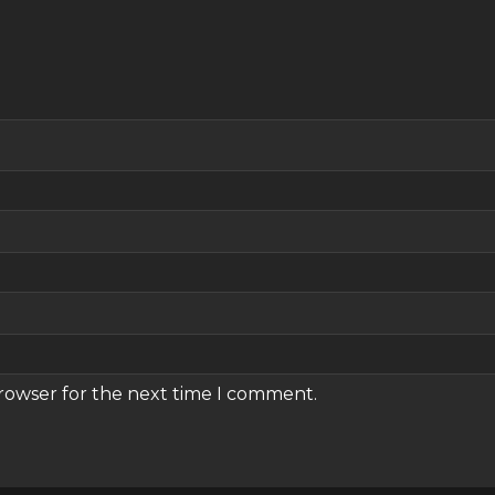
browser for the next time I comment.