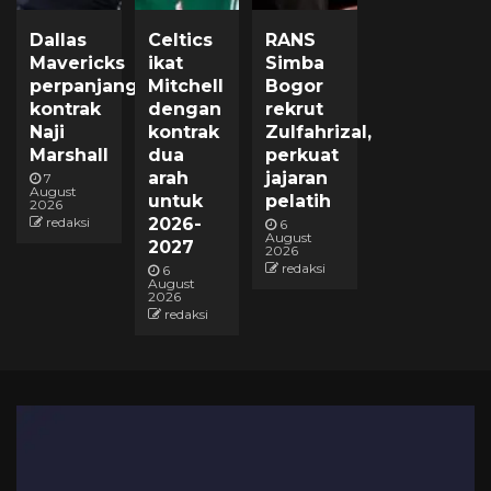
Dallas
Celtics
RANS
Mavericks
ikat
Simba
perpanjang
Mitchell
Bogor
kontrak
dengan
rekrut
Naji
kontrak
Zulfahrizal,
Marshall
dua
perkuat
arah
jajaran
7
August
untuk
pelatih
2026
redaksi
2026-
6
August
2027
2026
redaksi
6
August
2026
redaksi