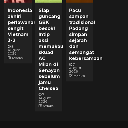
Indonesia
Siap
Pacu
akhiri
guncang
sampan
perlawanan
GBK
tradisional
sengit
besok!
Padang
Vietnam
Intip
simpan
3-2
aksi
sejarah
memukau
dan
8
August
skuad
semangat
2026
redaksi
AC
kebersamaan
Milan di
7
August
Senayan
2026
sebelum
redaksi
jamu
Chelsea
7
August
2026
redaksi