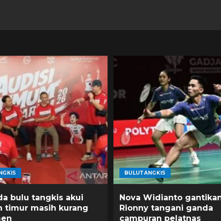
NGKIS
BULUTANGKIS
a bulu tangkis akui
Nova Widianto gantika
h timur masih kurang
Rionny tangani ganda
men
campuran pelatnas