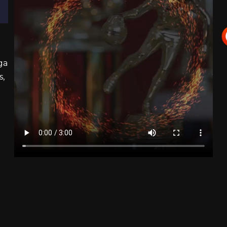
ga
s,