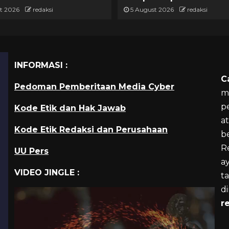
t 2026
redaksi
5 August 2026
redaksi
INFORMASI :
C
Pedoman Pemberitaan Media Cyber
m
p
Kode Etik dan Hak Jawab
a
Kode Etik Redaksi dan Perusahaan
b
R
UU Pers
a
VIDEO JINGLE :
ta
d
r