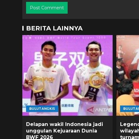
BERITA LAINNYA
BULUTANGKIS
BULUTA
Delapan wakil Indonesia jadi
Legend
unggulan Kejuaraan Dunia
wilaya
BWF 2026
turna