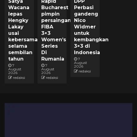
Satya
Rapid
DPP
Wacana
Bucharest
Perbasi
lepas
pimpin
gandeng
Hengky
persaingan
Nico
Lakay
FIBA
Widmer
usai
3×3
untuk
kebersamaan
Women’s
kembangkan
selama
Series
3×3 di
sembilan
Di
Indonesia
tahun
Rumania
7
August
7
7
2026
August
August
redaksi
2026
2026
redaksi
redaksi