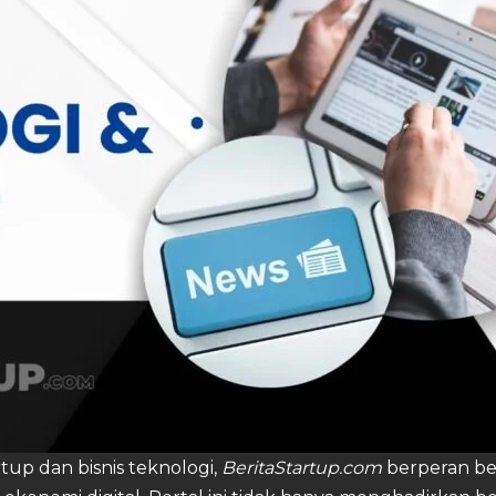
tup dan bisnis teknologi,
BeritaStartup.com
berperan be