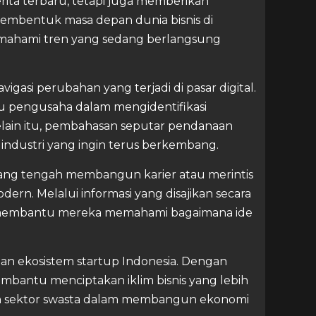
erita terbaru, tetapi juga memberikan
membentuk masa depan dunia bisnis di
hami tren yang sedang berlangsung
gasi perubahan yang terjadi di pasar digital.
pengusaha dalam mengidentifikasi
elain itu, pembahasan seputar pendanaan
industri yang ingin terus berkembang.
l yang tengah membangun karier atau merintis
odern. Melalui informasi yang disajikan secara
membantu mereka memahami bagaimana ide
an ekosistem startup Indonesia. Dengan
bantu menciptakan iklim bisnis yang lebih
 dan sektor swasta dalam membangun ekonomi