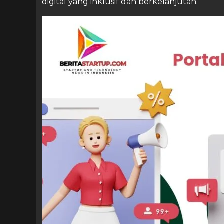
digital yang inklusif dan berkelanjutan.