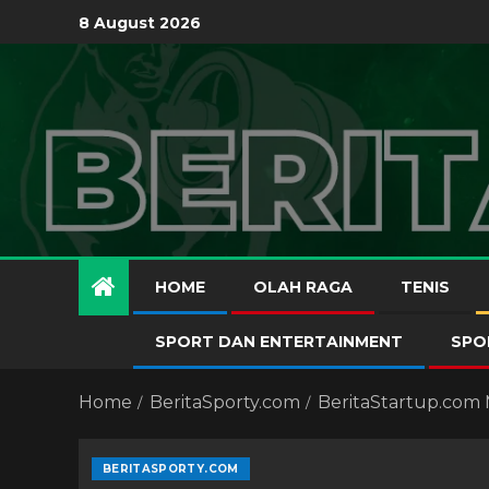
8 August 2026
HOME
OLAH RAGA
TENIS
SPORT DAN ENTERTAINMENT
SPO
Home
BeritaSporty.com
BeritaStartup.com M
BERITASPORTY.COM