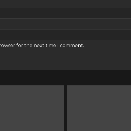
browser for the next time I comment.