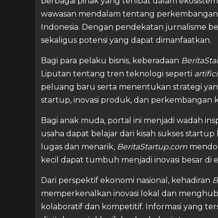
berbagai pihak yang terlibat dalam ekosistem
wawasan mendalam tentang perkembangan indu
Indonesia. Dengan pendekatan jurnalisme ber
sekaligus potensi yang dapat dimanfaatkan.
Bagi para pelaku bisnis, keberadaan
BeritaSt
Liputan tentang tren teknologi seperti
artific
peluang baru serta menentukan strategi yan
startup, inovasi produk, dan perkembangan k
Bagi anak muda, portal ini menjadi wadah ins
usaha dapat belajar dari kisah sukses startup 
lugas dan menarik,
BeritaStartup.com
mendor
kecil dapat tumbuh menjadi inovasi besar di er
Dari perspektif ekonomi nasional, kehadiran
B
memperkenalkan inovasi lokal dan menghubu
kolaboratif dan kompetitif. Informasi yang