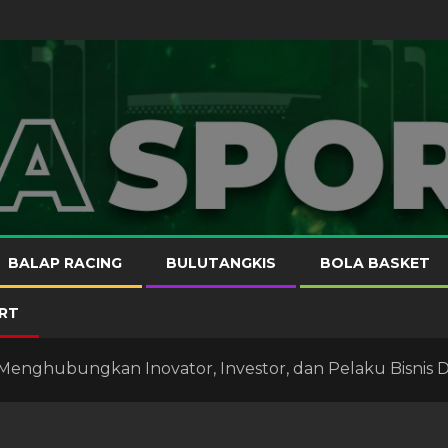
BALAP RACING
BULUTANGKIS
BOLA BASKET
RT
enghubungkan Inovator, Investor, dan Pelaku Bisnis Dig