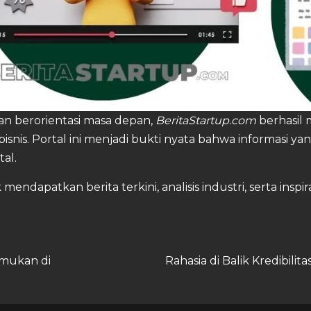
dan berorientasi masa depan,
BeritaStartup.com
berhasil 
bisnis. Portal ini menjadi bukti nyata bahwa informas
al.
mendapatkan berita terkini, analisis industri, serta inspi
emukan di
Rahasia di Balik Kredibil