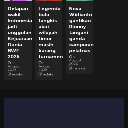
Delapan
Legenda
Nova
wakil
bulu
Widianto
Indonesia
tangkis
gantikan
jadi
akui
Rionny
unggulan
wilayah
tangani
Kejuaraan
timur
ganda
Dunia
masih
campuran
BWF
kurang
pelatnas
2026
turnamen
5
August
6
6
2026
August
August
redaksi
2026
2026
redaksi
redaksi