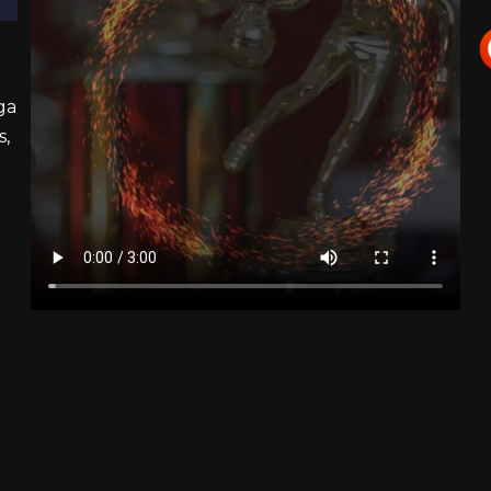
ga
s,