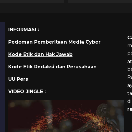
INFORMASI :
C
Pedoman Pemberitaan Media Cyber
m
p
Kode Etik dan Hak Jawab
a
Kode Etik Redaksi dan Perusahaan
b
R
UU Pers
a
VIDEO JINGLE :
ta
d
r