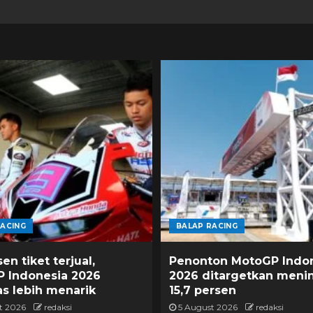
RACING
BALAP RACING
en tiket terjual,
Penonton MotoGP Indo
 Indonesia 2026
2026 ditargetkan meni
s lebih menarik
15,7 persen
t 2026
redaksi
5 August 2026
redaksi