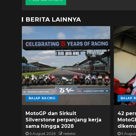
BERITA LAINNYA
BALAP RACING
BALAP 
MotoGP dan Sirkuit
42 pers
Silverstone perpanjang kerja
MotoGP
sama hingga 2028
dikema
6 August 2026
redaksi
5 Augus