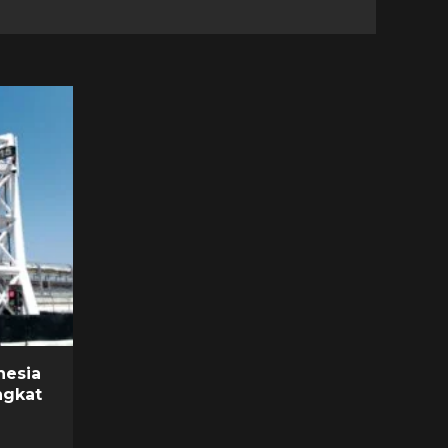
nesia
ngkat