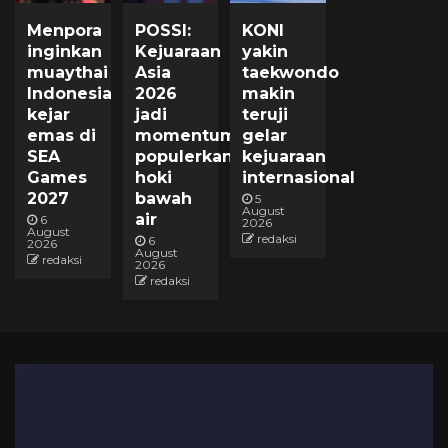
Menpora
POSSI:
KONI
inginkan
Kejuaraan
yakin
muaythai
Asia
taekwondo
Indonesia
2026
makin
kejar
jadi
teruji
emas di
momentum
gelar
SEA
populerkan
kejuaraan
Games
hoki
internasional
2027
bawah
5
August
air
6
2026
August
redaksi
6
2026
August
redaksi
2026
redaksi