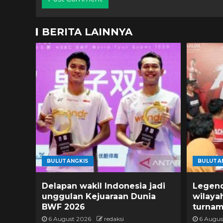
BERITA LAINNYA
BULUTANGKIS
BULUTA
Delapan wakil Indonesia jadi
Legend
unggulan Kejuaraan Dunia
wilaya
BWF 2026
turna
6 August 2026
redaksi
6 Augus