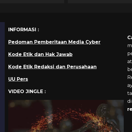
INFORMASI :
C
Pedoman Pemberitaan Media Cyber
m
p
Kode Etik dan Hak Jawab
a
Kode Etik Redaksi dan Perusahaan
b
R
UU Pers
a
VIDEO JINGLE :
ta
d
r