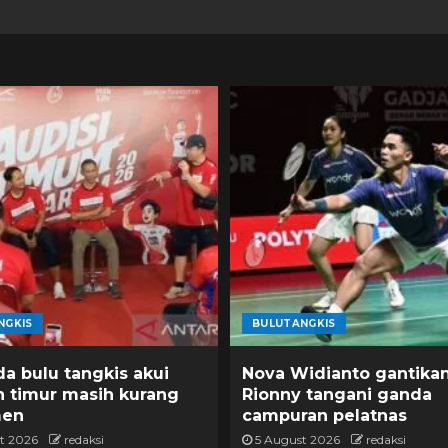
NGKIS
BULUTANGKIS
a bulu tangkis akui
Nova Widianto gantika
h timur masih kurang
Rionny tangani ganda
men
campuran pelatnas
t 2026
redaksi
5 August 2026
redaksi