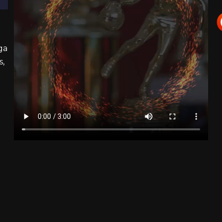
ga
s,